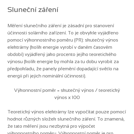
Sluneční záření
Měření slunečního záření je zásadní pro stanovení
účinnosti solárního zařízení. To je obvykle vyjádřeno
pomocí výkonnostního poměru (PR): skutečný výnos
elektrárny (kolik energie vyrobí v daném časovém
období) vyjádřený jako procento jejího teoretického
výnosu (kolik energie by mohla za tu dobu vyrobit za
předpokladu, že panely přemění dopadající světlo na
energii při jejich nominální účinnosti).
Výkonnostní poměr = skutečný výnos / teoretický
výnos x 100
Teoretický výnos elektrárny lze vypočítat pouze pomocí
hodnot různých složek slunečního záření. To znamená,
že tato měření jsou nezbytná pro výpočet
výkonnostního poměru. Výkonnostní poměr je pro