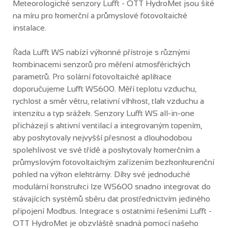
Meteorologické senzory Lufft - OTT HydroMet jsou šité
na míru pro komerční a průmyslové fotovoltaické
instalace.
Řada Lufft WS nabízí výkonné přístroje s různými
kombinacemi senzorů pro měření atmosférických
parametrů. Pro solární fotovoltaické aplikace
doporučujeme Lufft WS600. Měří teplotu vzduchu,
rychlost a směr větru, relativní vlhkost, tlak vzduchu a
intenzitu a typ srážek. Senzory Lufft WS all-in-one
přicházejí s aktivní ventilací a integrovaným topením,
aby poskytovaly nejvyšší přesnost a dlouhodobou
spolehlivost ve své třídě a poskytovaly komerčním a
průmyslovým fotovoltaickým zařízením bezkonkurenční
pohled na výkon elektrárny. Díky své jednoduché
modulární konstrukci lze WS600 snadno integrovat do
stávajících systémů sběru dat prostřednictvím jediného
připojení Modbus. Integrace s ostatními řešeními Lufft -
OTT HydroMet je obzvláště snadná pomocí našeho