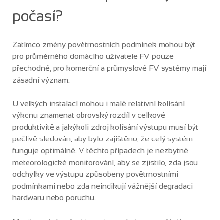
počasí?
Zatímco změny povětrnostních podmínek mohou být
pro průměrného domácího uživatele FV pouze
přechodné, pro komerční a průmyslové FV systémy mají
zásadní význam.
U velkých instalací mohou i malé relativní kolísání
výkonu znamenat obrovský rozdíl v celkové
produktivitě a jakýkoli zdroj kolísání výstupu musí být
pečlivě sledován, aby bylo zajištěno, že celý systém
funguje optimálně. V těchto případech je nezbytné
meteorologické monitorování, aby se zjistilo, zda jsou
odchylky ve výstupu způsobeny povětrnostními
podmínkami nebo zda neindikují vážnější degradaci
hardwaru nebo poruchu.