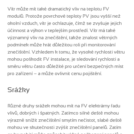
Vítr může mít také dramatický vliv na teplotu FV
modulů. Protože povrchové teploty PV jsou vyšší než
okolní vzduch, vítr je ochlazuje, čímž se zvyšuje jejich
účinnost a výkon v teplejším prostředí. Vítr má také
významný vliv na znečištění, takže znalost větrných
podmínek může hrát důležitou roli při monitorování
znečištění. Vzhledem k tomu, že vysoké rychlosti větru
mohou poškodit FV instalace, je sledování rychlosti a
směru větru často důležité pro určení bezpečných míst
pro zařízení – a může ovlivnit cenu pojištění.
Srážky
Různé druhy srážek mohou mít na FV elektrárny řadu
vlivů, dobrých i špatných. Zatímco silné deště mohou
výrazně snížit znečištění smytím nečistot, slabé deště
mohou ve skutečnosti zvýšit znečištění panelů. Zatím