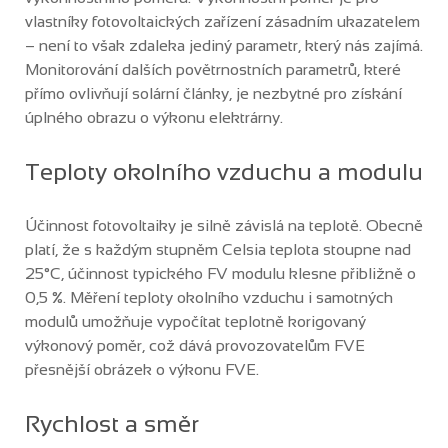
vlastníky fotovoltaických zařízení zásadním ukazatelem
– není to však zdaleka jediný parametr, který nás zajímá.
Monitorování dalších povětrnostních parametrů, které
přímo ovlivňují solární články, je nezbytné pro získání
úplného obrazu o výkonu elektrárny.
Teploty okolního vzduchu a modulu
Účinnost fotovoltaiky je silně závislá na teplotě. Obecně
platí, že s každým stupněm Celsia teplota stoupne nad
25°C, účinnost typického FV modulu klesne přibližně o
0,5 %. Měření teploty okolního vzduchu i samotných
modulů umožňuje vypočítat teplotně korigovaný
výkonový poměr, což dává provozovatelům FVE
přesnější obrázek o výkonu FVE.
Rychlost a směr