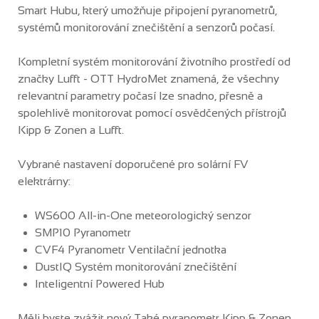
Smart Hubu, který umožňuje připojení pyranometrů,
systémů monitorování znečištění a senzorů počasí.
Kompletní systém monitorování životního prostředí od
značky Lufft - OTT HydroMet znamená, že všechny
relevantní parametry počasí lze snadno, přesně a
spolehlivě monitorovat pomocí osvědčených přístrojů
Kipp & Zonen a Lufft.
Vybrané nastavení doporučené pro solární FV
elektrárny:
WS600 All-in-One meteorologický senzor
SMP10 Pyranometr
CVF4 Pyranometr Ventilační jednotka
DustIQ Systém monitorování znečištění
Inteligentní Powered Hub
Měli byste zvážit nový Také pyranometr Kipp & Zonen