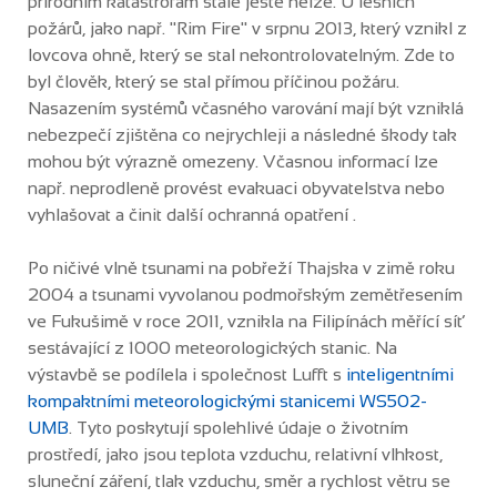
přírodním katastrofám stále ještě nelze. U lesních
požárů, jako např. "Rim Fire" v srpnu 2013, který vznikl z
lovcova ohně, který se stal nekontrolovatelným. Zde to
byl člověk, který se stal přímou příčinou požáru.
Nasazením systémů včasného varování mají být vzniklá
nebezpečí zjištěna co nejrychleji a následné škody tak
mohou být výrazně omezeny. Včasnou informací lze
např. neprodleně provést evakuaci obyvatelstva nebo
vyhlašovat a činit další ochranná opatření .
Po ničivé vlně tsunami na pobřeží Thajska v zimě roku
2004 a tsunami vyvolanou podmořským zemětřesením
ve Fukušimě v roce 2011, vznikla na Filipínách měřící síť
sestávající z 1000 meteorologických stanic. Na
výstavbě se podílela i společnost Lufft s
inteligentními
kompaktními meteorologickými stanicemi WS502-
UMB
. Tyto poskytují spolehlivé údaje o životním
prostředí, jako jsou teplota vzduchu, relativní vlhkost,
sluneční záření, tlak vzduchu, směr a rychlost větru se