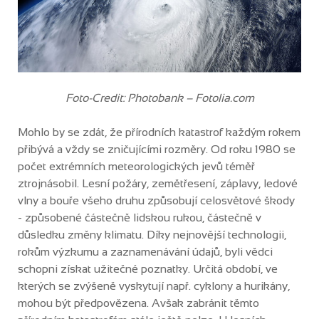
Foto-Credit: Photobank – Fotolia.com
Mohlo by se zdát, že přírodních katastrof každým rokem
přibývá a vždy se zničujícími rozměry. Od roku 1980 se
počet extrémních meteorologických jevů téměř
ztrojnásobil. Lesní požáry, zemětřesení, záplavy, ledové
vlny a bouře všeho druhu způsobují celosvětové škody
- způsobené částečně lidskou rukou, částečně v
důsledku změny klimatu. Díky nejnovější technologii,
rokům výzkumu a zaznamenávání údajů, byli vědci
schopni získat užitečné poznatky. Určitá období, ve
kterých se zvýšeně vyskytují např. cyklony a hurikány,
mohou být předpovězena. Avšak zabránit těmto