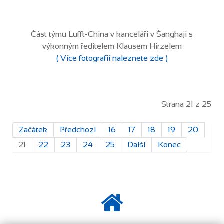
Část týmu Lufft-China v kanceláři v Šanghaji s
výkonným ředitelem Klausem Hirzelem
( Více fotografií naleznete zde )
Strana 21 z 25
Začátek
Předchozí
16
17
18
19
20
21
22
23
24
25
Další
Konec