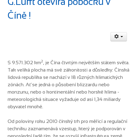
G.Lufft otevírá pobočku v
Číně !
2
S 9.571.302 km
, je Čína čtvrtým největším státem světa.
Tak veliká plocha má své zákonitosti a důsledky: Čínská
lidová republika se nachází v 18 různých klimatických
zónách. Ať se jedná o působení blizzardu nebo
monzunu, nebo o kontinentální nebo horské klima -
meteorologická situace vyžaduje od asi 1,34 miliardy
obyvatel mnohé.
Od poloviny roku 2010 čínský trh pro měřicí a regulační
techniku zaznamenává vzestup, který je podporován v
neposlední řadě tím, že se rozvíjí infrastruktura země.