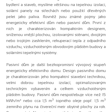
bydlení a staveb, myslíme většinou na tepelnou izolaci,
solární panely na střechách nebo použití dřevěných
pelet jako paliva. Rovněž jsou známé pojmy jako
energeticky efektivní dům nebo pasivní dům. První z
nich je charakterizován kompaktním designem,
sníženou vnější plochou, izolovanými stěnami, dvojitým
nebo trojitým zasklením, rekuperací tepla z odpadního
vzduchu, vzduchotěsným obvodovým pláštěm budovy a
solárními tepelnými systémy.
Pasivní dům je další bezkopromisní vývojový stupeň
energeticky efektivního domu. Design pasivního domu
je charakterizován jeho kompaktní stavební technikou,
velmi dobrou tepelnou izolací, optimalizovaným
technickým vybavením a celkem vzduchotěsným
pláštěm budovy. Pasivní dům nespotřebuje více než 15
3
3
kWh/m² nebo cca 1,5 m
topného oleje popř. 1,5 m
zemního plynu na čtvereční metr obytné plochy za rok.