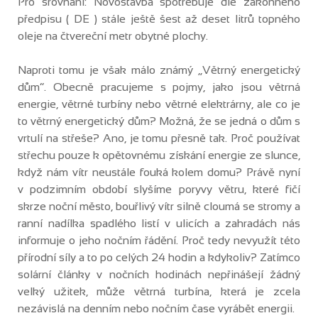
Pro srovnání: Novostavba spotřebuje dle zákonného
předpisu ( DE ) stále ještě šest až deset litrů topného
oleje na čtvereční metr obytné plochy.
Naproti tomu je však málo známý „Větrný energetický
dům“. Obecně pracujeme s pojmy, jako jsou větrná
energie, větrné turbíny nebo větrné elektrárny, ale co je
to větrný energetický dům? Možná, že se jedná o dům s
vrtulí na střeše? Ano, je tomu přesně tak. Proč používat
střechu pouze k opětovnému získání energie ze slunce,
když nám vítr neustále fouká kolem domu? Právě nyní
v podzimním období slyšíme poryvy větru, které fičí
skrze noční město, bouřlivý vítr silně cloumá se stromy a
ranní nadílka spadlého listí v ulicích a zahradách nás
informuje o jeho nočním řádění. Proč tedy nevyužít této
přírodní síly a to po celých 24 hodin a kdykoliv? Zatímco
solární články v nočních hodinách nepřinášejí žádný
velký užitek, může větrná turbína, která je zcela
nezávislá na denním nebo nočním čase vyrábět energii.