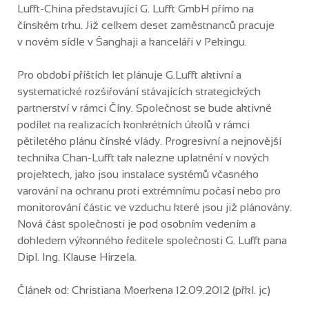
Lufft-China představující G. Lufft GmbH přímo na
čínském trhu. Již celkem deset zaměstnanců pracuje
v novém sídle v Šanghaji a kanceláři v Pekingu.
Pro období příštích let plánuje G.Lufft aktivní a
systematické rozšiřování stávajících strategických
partnerství v rámci Číny. Společnost se bude aktivně
podílet na realizacích konkrétních úkolů v rámci
pětiletého plánu čínské vlády. Progresivní a nejnovější
technika Chan-Lufft tak nalezne uplatnění v nových
projektech, jako jsou instalace systémů včasného
varování na ochranu proti extrémnímu počasí nebo pro
monitorování částic ve vzduchu které jsou již plánovány.
Nová část společnosti je pod osobním vedením a
dohledem výkonného ředitele společnosti G. Lufft pana
Dipl. Ing. Klause Hirzela.
Článek od: Christiana Moerkena 12.09.2012 (přkl. jc)