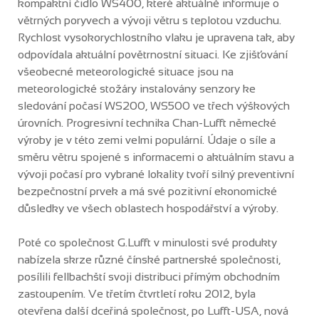
kompaktní čidlo WS400, které aktuálně informuje o
větrných poryvech a vývoji větru s teplotou vzduchu.
Rychlost vysokorychlostního vlaku je upravena tak, aby
odpovídala aktuální povětrnostní situaci. Ke zjišťování
všeobecné meteorologické situace jsou na
meteorologické stožáry instalovány senzory ke
sledování počasí WS200, WS500 ve třech výškových
úrovních. Progresivní technika Chan-Lufft německé
výroby je v této zemi velmi populární. Údaje o síle a
směru větru spojené s informacemi o aktuálním stavu a
vývoji počasí pro vybrané lokality tvoří silný preventivní
bezpečnostní prvek a má své pozitivní ekonomické
důsledky ve všech oblastech hospodářství a výroby.
Poté co společnost G.Lufft v minulosti své produkty
nabízela skrze různé čínské partnerské společnosti,
posílili fellbachští svoji distribuci přímým obchodním
zastoupením. Ve třetím čtvrtletí roku 2012, byla
otevřena další dceřiná společnost, po Lufft-USA, nová