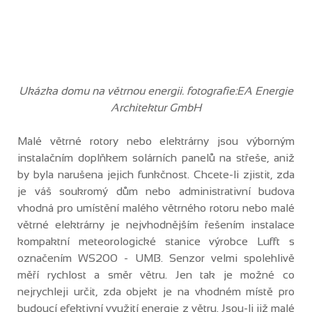
Ukázka domu na větrnou energii. fotografie:
EA Energie
Architektur GmbH
Malé větrné rotory nebo elektrárny jsou výborným
instalačním doplňkem solárních panelů na střeše, aniž
by byla narušena jejich funkčnost. Chcete-li zjistit, zda
je váš soukromý dům nebo administrativní budova
vhodná pro umístění malého větrného rotoru nebo malé
větrné elektrárny je nejvhodnějším řešením instalace
kompaktní meteorologické stanice výrobce Lufft s
označením WS200 - UMB. Senzor velmi spolehlivě
měří rychlost a směr větru. Jen tak je možné co
nejrychleji určit, zda objekt je na vhodném místě pro
budoucí efektivní využití energie z větru. Jsou-li již malé