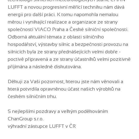
LUFFT a novou progresivní měřící techniku nám dává
energii pro další práci. K tomu napomohla nemalou
měrou i vynikající realizace a organizace ze strany
společností VIACO Praha a České silniční společnosti.
Odborná aktuální témata z oblasti silničního
hospodářství, výstavby silnic a bezpečnosti provozu na
silnicích byla ze strany přednášejících velmi dobře -
poctivě připravená a ze strany účastníků velmi pozitivně
příjímána a následně diskutována.
Děkuji za Vaši pozornost, kterou jste nám věnovali a
která potvrdila opravněnou účast našich výrobků na
českém silničním trhu.
S nejlepšími pozdravy a velkým poděkováním
ChanGroup s.r.o.
výhradní zástupce LUFFT v ČR