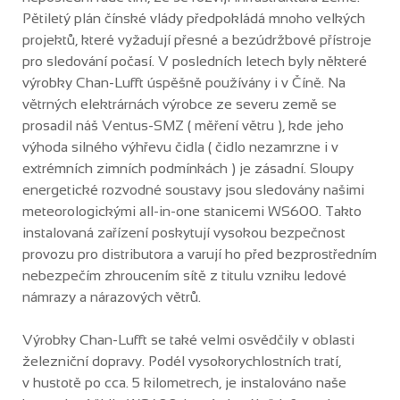
Pětiletý plán čínské vlády předpokládá mnoho velkých
projektů, které vyžadují přesné a bezúdržbové přístroje
pro sledování počasí. V posledních letech byly některé
výrobky Chan-Lufft úspěšně používány i v Číně. Na
větrných elektrárnách výrobce ze severu země se
prosadil náš Ventus-SMZ ( měření větru ), kde jeho
výhoda silného výhřevu čidla ( čidlo nezamrzne i v
extrémních zimních podmínkách ) je zásadní. Sloupy
energetické rozvodné soustavy jsou sledovány našimi
meteorologickými all-in-one stanicemi WS600. Takto
instalovaná zařízení poskytují vysokou bezpečnost
provozu pro distributora a varují ho před bezprostředním
nebezpečím zhroucením sítě z titulu vzniku ledové
námrazy a nárazových větrů.
Výrobky Chan-Lufft se také velmi osvědčily v oblasti
železniční dopravy. Podél vysokorychlostních tratí,
v hustotě po cca. 5 kilometrech, je instalováno naše