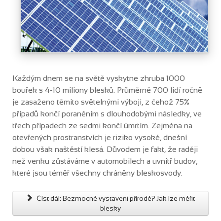
Každým dnem se na světě vyskytne zhruba 1000
bouřek s 4-10 miliony blesků. Průměrně 700 lidí ročně
je zasaženo těmito světelnými výboji, z čehož 75%
případů končí poraněním s dlouhodobými následky, ve
třech případech ze sedmi končí úmrtím. Zejména na
otevřených prostranstvích je riziko vysoké, dnešní
dobou však naštěstí klesá. Důvodem je fakt, že raději
než venku zůstáváme v automobilech a uvnitř budov,
které jsou téměř všechny chráněny bleskosvody.
Číst dál: Bezmocně vystaveni přírodě? Jak lze měřit
blesky