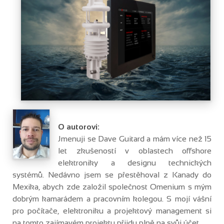
O autorovi:
Jmenuji se Dave Guitard a mám více než 15
let zkušeností v oblastech offshore
elektroniky a designu technických
systémů. Nedávno jsem se přestěhoval z Kanady do
Mexika, abych zde založil společnost Omenium s mým
dobrým kamarádem a pracovním kolegou. S mojí vášní
pro počítače, elektroniku a projektový management si
na tomto zajímavém projektu přijdu plně na svůj účet.