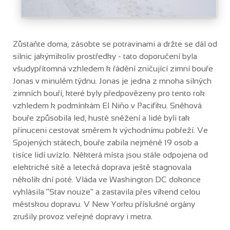
Zůstaňte doma, zásobte se potravinami a držte se dál od
silnic jakýmikoliv prostředky - tato doporučení byla
všudypřítomná vzhledem k řádění zničující zimní bouře
Jonas v minulém týdnu. Jonas je jedna z mnoha silných
zimních bouří, které byly předpovězeny pro tento rok
vzhledem k podmínkám El Niño v Pacifiku. Sněhová
bouře způsobila led, husté sněžení a lidé byli tak
přinuceni cestovat směrem k východnímu pobřeží. Ve
Spojených státech, bouře zabila nejméně 19 osob a
tisíce lidí uvízlo. Některá místa jsou stále odpojena od
elektrické sítě a letecká doprava ještě stagnovala
několik dní poté. Vláda ve Washington DC dokonce
vyhlásila "Stav nouze" a zastavila přes víkend celou
městskou dopravu. V New Yorku příslušné orgány
zrušily provoz veřejné dopravy i metra.