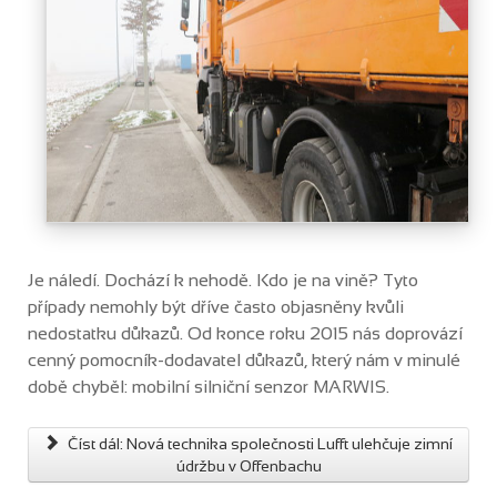
Je náledí. Dochází k nehodě. Kdo je na vině? Tyto
případy nemohly být dříve často objasněny kvůli
nedostatku důkazů. Od konce roku 2015 nás doprovází
cenný pomocník-dodavatel důkazů, který nám v minulé
době chyběl: mobilní silniční senzor MARWIS.
Číst dál: Nová technika společnosti Lufft ulehčuje zimní
údržbu v Offenbachu