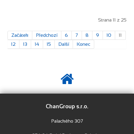
Strana 11 z 25
Začátek
Předchozí
6
7
8
9
10
11
12
13
14
15
Další
Konec
ChanGroup s.r.o.
Palackého 307